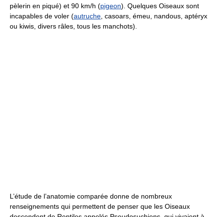
pèlerin en piqué) et 90 km/h (
pigeon
). Quelques Oiseaux sont
incapables de voler (
autruche
, casoars, émeu, nandous, aptéryx
ou kiwis, divers râles, tous les manchots).
L’étude de l’anatomie comparée donne de nombreux
renseignements qui permettent de penser que les Oiseaux
descendent de Reptiles appelés Pseudosuchiens, qui vivaient à