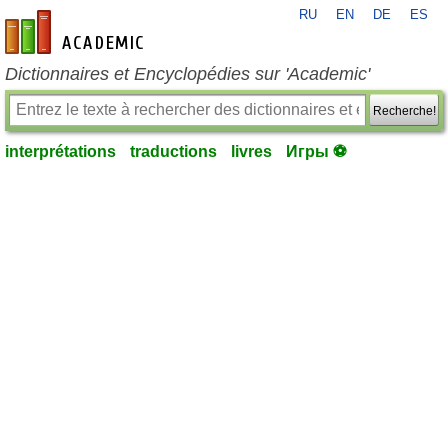
RU
EN
DE
ES
fr-academic.com
Dictionnaires et Encyclopédies sur 'Academic'
Recherche!
interprétations
traductions
livres
Игры ⚽