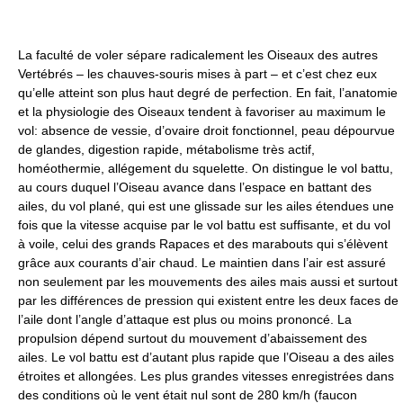
La faculté de voler sépare radicalement les Oiseaux des autres
Vertébrés – les chauves-souris mises à part – et c’est chez eux
qu’elle atteint son plus haut degré de perfection. En fait, l’anatomie
et la physiologie des Oiseaux tendent à favoriser au maximum le
vol: absence de vessie, d’ovaire droit fonctionnel, peau dépourvue
de glandes, digestion rapide, métabolisme très actif,
homéothermie, allégement du squelette. On distingue le vol battu,
au cours duquel l’Oiseau avance dans l’espace en battant des
ailes, du vol plané, qui est une glissade sur les ailes étendues une
fois que la vitesse acquise par le vol battu est suffisante, et du vol
à voile, celui des grands Rapaces et des marabouts qui s’élèvent
grâce aux courants d’air chaud. Le maintien dans l’air est assuré
non seulement par les mouvements des ailes mais aussi et surtout
par les différences de pression qui existent entre les deux faces de
l’aile dont l’angle d’attaque est plus ou moins prononcé. La
propulsion dépend surtout du mouvement d’abaissement des
ailes. Le vol battu est d’autant plus rapide que l’Oiseau a des ailes
étroites et allongées. Les plus grandes vitesses enregistrées dans
des conditions où le vent était nul sont de 280 km/h (faucon