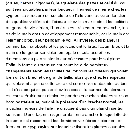
(grues,
h
érons, cigognes), le squelette des pattes et celui du cou
sont remarquables par leur longueur; il en est de même chez les
cygnes. La structure du squelette de l’aile varie aussi en fonction
des qualités voilières de l’oiseau: chez les martinets et les colibris,
au genre de vie aérien, l’humérus est très court; en revanche, les
os de la main ont un développement remarquable, car la main est
l’élément propulseur pendant le vol. À l’inverse, des planeurs
comme les marabouts et les pélicans ont le bras, l’avant-bras et la
main de longueur sensiblement égale et cela accroît les
dimensions du plan sustentateur nécessaire pour le vol plané.
Enfin, la forme du sternum est soumise à de nombreux
changements selon les facultés de vol: tous les oiseaux qui volent
bien ont un bréchet de grande taille, alors que chez les espèces
qui s’élèvent à peine cette crête est courte, voire absente; ou bien
– et c’est ce qui se passe chez les coqs – la surface du sternum
est considérablement diminuée par des encoches situées sur son
bord postérieur et, malgré la présence d’un bréchet normal, les
muscles moteurs de l’aile ne disposent pas d’un plan d’insertion
suffisant. D’une façon très générale, en revanche, le squelette de
la queue est raccourci et les dernières vertèbres fusionnent en
formant un «pygostyle» sur lequel se fixent les plumes caudales.