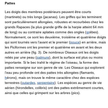
Pattes
Les doigts des membres postérieurs peuvent être courts
(martinets) ou très longs (jacanas). Les griffes qui les terminent
sont particulièrement allongées, robustes et recourbées chez les
grands Rapaces (la plus grande griffe de la harpie atteint 64 mm
de long) ou au contraire aplaties comme des ongles (
gr
èbes).
Normalement, ce sont les deuxième, troisième et quatrième doigts
qui sont tournés vers l’avant et le premier (
pouce
) en arrière, mais
les Piciformes ont les premier et quatrième en avant et les deux
autres en arrière (fig. 3). De nombreux Oiseaux ont les doigts
reliés par une peau (
palmure
), dont la surface est plus ou moins
importante. Si le bec trahit le régime de l’oiseau, la forme des
pattes renseigne sur son genre de vie. Les Oiseaux qui explorent
l’eau peu profonde ont des pattes très allongées (flamants,
h
érons), mais on trouve le même caractère chez des espèces
terrestres (
outardes
,
serpentaire
). Les espèces au genre de vie
aérien (hirondelles, colibris) ont des pattes extrêmement courtes,
ainsi que celles qui grimpent sur les arbres (pics).