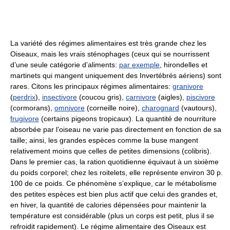
La variété des régimes alimentaires est très grande chez les
Oiseaux, mais les vrais sténophages (ceux qui se nourrissent
d’une seule catégorie d’aliments:
par exemple
, hirondelles et
martinets qui mangent uniquement des Invertébrés aériens) sont
rares. Citons les principaux régimes alimentaires:
granivore
(
perdrix
),
insectivore
(coucou gris),
carnivore
(aigles),
piscivore
(cormorans),
omnivore
(corneille noire),
charognard
(vautours),
frugivore
(certains pigeons tropicaux). La quantité de nourriture
absorbée par l’oiseau ne varie pas directement en fonction de sa
taille; ainsi, les grandes espèces comme la buse mangent
relativement moins que celles de petites dimensions (colibris).
Dans le premier cas, la ration quotidienne équivaut à un sixième
du poids corporel; chez les roitelets, elle représente environ 30 p.
100 de ce poids. Ce phénomène s’explique, car le métabolisme
des petites espèces est bien plus actif que celui des grandes et,
en hiver, la quantité de calories dépensées pour maintenir la
température est considérable (plus un corps est petit, plus il se
refroidit rapidement). Le régime alimentaire des Oiseaux est