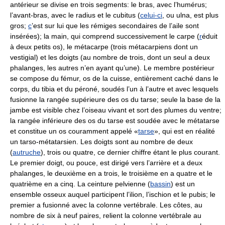
antérieur se divise en trois segments: le bras, avec l’humérus;
l’avant-bras, avec le radius et le cubitus (
celui-ci
, ou ulna, est plus
gros;
c
’est sur lui que les rémiges secondaires de l’aile sont
insérées); la main, qui comprend successivement le carpe (
r
éduit
à deux petits os), le métacarpe (trois métacarpiens dont un
vestigial) et les doigts (au nombre de trois, dont un seul a deux
phalanges, les autres n’en ayant qu’une). Le membre postérieur
se compose du fémur, os de la cuisse, entièrement caché dans le
corps, du tibia et du péroné, soudés l’un à l’autre et avec lesquels
fusionne la rangée supérieure des os du tarse; seule la base de la
jambe est visible chez l’oiseau vivant et sort des plumes du ventre;
la rangée inférieure des os du tarse est soudée avec le métatarse
et constitue un os couramment appelé «
tarse
», qui est en réalité
un tarso-métatarsien. Les doigts sont au nombre de deux
(
autruche
), trois ou quatre, ce dernier chiffre étant le plus courant.
Le premier doigt, ou pouce, est dirigé vers l’arrière et a deux
phalanges, le deuxième en a trois, le troisième en a quatre et le
quatrième en a cinq. La ceinture pelvienne (
bassin
) est un
ensemble osseux auquel participent l’ilion, l’ischion et le pubis; le
premier a fusionné avec la colonne vertébrale. Les côtes, au
nombre de six à neuf paires, relient la colonne vertébrale au