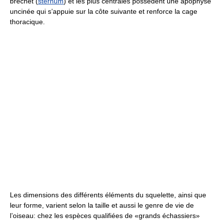
bréchet (
sternum
) et les plus centrales possèdent une apophyse
uncinée qui s’appuie sur la côte suivante et renforce la cage
thoracique.
Les dimensions des différents éléments du squelette, ainsi que
leur forme, varient selon la taille et aussi le genre de vie de
l’oiseau: chez les espèces qualifiées de «grands échassiers»