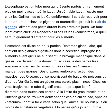
L’œsophage est un tube mou qui présente parfois un renflement
plus ou moins accentué, le jabot. Un véritable jabot n’existe que
chez les Galliformes et les Columbiformes; il sert de réservoir pour
la nourriture et, chez les pigeons et tourterelles, produit le «
lait de
pigeon
», aliment des petits durant leurs premiers jours. Un faux
jabot existe chez les Rapaces diurnes et les Ciconiiformes, à qui il
sert uniquement d’entrepôt pour les aliments.
L’estomac est divisé en deux parties: l’estomac glandulaire, qui
contient des glandes digestives dont la sécrétion imprègne les
aliments avant qu’ils ne subissent un broyage mécanique dans le
gésier ; ce dernier, ou estomac musculaire, a des parois très
épaisses et garnies de lames cornées chez les Oiseaux qui
mangent des graines. Des graviers renforcent l’action des
muscles. Les Oiseaux qui se nourrissent de baies, de poissons et
d’autres Vertébrés ont un gésier aux parois plus minces. Chez les
vrais frugivores, le tube digestif présente presque le même
diamètre dans toutes ses parties. À la limite du gros intestin et de
l’intestin grêle se trouvent deux appendices en cul de sac, appelés
«cæcums», dont la taille varie selon que l’animal se nourrit plus ou
moins de substances végétales. On pense qu’ils jouent un rôle